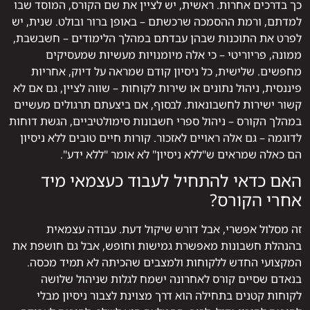
כך בדרכים אחרות. ראשית, יש לציין את שם הקורס, המוסד שבו
למדתם, ורמת ההסמכה שרכשתם – באופן ברור ובולט. שנית, יש
לפרט את התוכנות שבהן עבדתם במהלך הלימודים – חשבשבת,
ממונה, פריוריטי – כי אלה מיומנויות מעשיות שמעסיקים
מחפשים. שלישית, כל ניסיון קודם שמראה על דיוק, אחריות
פיננסית, ניהול נתונים או שירות לקוחות – שווה לציין, גם אם לא
קשור ישירות לחשבונאות. לבסוף, אם ביצעתם תרגולים מעשיים
במהלך הקורס – ניהול ספרי חשבונות סימולטיביים, הגשת דוחות
לדוגמה – גם אלה ראויים לאזכור. קורות חיים טובים ללא ניסיון
הם כאלה שמראים ש"ללא ניסיון" לא אומר "ללא ידע".
האם כדאי להתחיל לעבוד כעצמאי מיד
אחרי הקורס?
זה מסלול אפשרי, אבל דורש שיקול דעת. עבודה עצמאית
בהנהלת חשבונות מאפשרת גמישות וחופש, אבל גם חושפת את
המקצועי החדש ללקוחות ולמצבים שהכיתה לא תמיד מכסה.
בנאדם שסיים קורס לאחרונה ישמח לגלות שניהול שלושה
לקוחות קטנים בתחילה הוא דרך מצוינת לצבור ניסיון מבלי