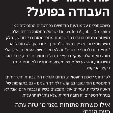
העבודה בפועל?
כשמסתכלים על מודעות הדרושים בפורטלים המובילים כמו
AllJobs, Drushim ו-LinkedIn ישראל, התמונה ברורה: אלפי
משרות בתחום הנהלת החשבונות מתפרסמות בכל חודש, וחלק
משמעותי מהן מציין במפורש "ניסיון – יתרון אך לא חובה" או
"מתאים גם לבוגרי קורסים". זה לא מקרי. שוק העסקים הישראלי
מונה מאות אלפי עסקים פעילים, כולם מחויבים בחוק לנהל ספרי
חשבונות, וההיצע של אנשי מקצוע מוסמכים לא תמיד עומד
בקצב הביקוש.
לפי נתוני לשכת התעסוקה, תחום הנהלת החשבונות והשירותים
הפיננסיים הוא עקבי בביקושיו לאורך השנים – גם בתקופות של
האטה כלכלית. עסקים אולי מקצצים בשיווק ובכוח אדם, אבל לא
בניהול הספרים. זו חובה חוקית שלא ניתן לוותר עליה.
אילו משרות פתוחות בפני מי שזה עתה
סיים קורס?