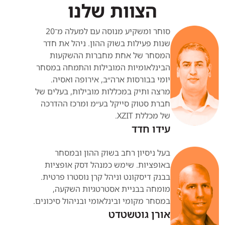
הבנת השפעת רגולציה,
הצוות שלנו
בניית תיק השקעות מאוזן
טכנולוגיה וקהילה על ערך
ויישום אסטרטגיות מסחר
המטבעות
מגוונות
סוחר ומשקיע מנוסה עם למעלה מ־20
שימוש בכלים טכנולוגיים
שנות פעילות בשוק ההון. ניהל את חדר
לאיתור והערכת
המסחר של אחת מחברות ההשקעות
הזדמנויות מסחר
הבינלאומיות המובילות והתמחה במסחר
יומי בבורסות ארה״ב, אירופה ואסיה.
ניהול פעילות פיננסית
דיגיטלית באופן בטוח
מרצה ותיק במכללות מובילות, בעלים של
ומודע
חברת סטוק סייקל בע״מ ומרכז ההדרכה
של מכללת XZIT.
עידו חדד
בעל ניסיון רחב בשוק ההון ובמסחר
באופציות. שימש כמנהל דסק אופציות
בבנק דיסקונט וניהל קרן נוסטרו פרטית.
מומחה בבניית אסטרטגיות השקעה,
במסחר מקומי ובינלאומי ובניהול סיכונים.
אורן גוטשטדט