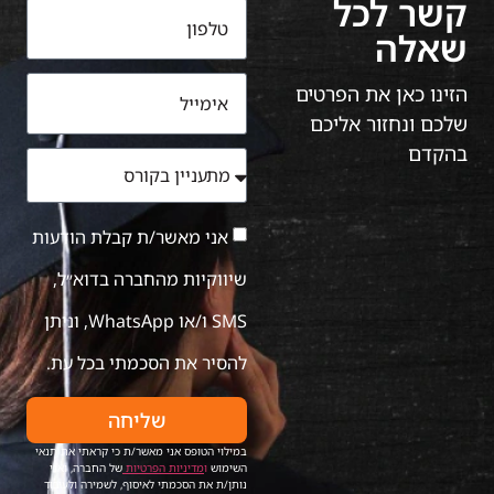
קשר לכל
שאלה
הזינו כאן את הפרטים
שלכם ונחזור אליכם
בהקדם
אני מאשר/ת קבלת הודעות
שיווקיות מהחברה בדוא״ל,
SMS ו/או WhatsApp, וניתן
להסיר את הסכמתי בכל עת.
שליחה
במילוי הטופס אני מאשר/ת כי קראתי את תנאי
השימוש
ו
מדיניות הפרטיות
של החברה, ואני
נותן/ת את הסכמתי לאיסוף, לשמירה ולעיבוד