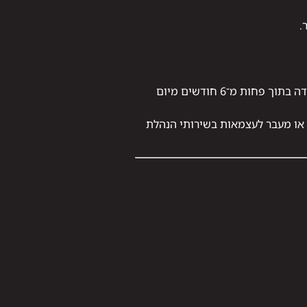
.
בסקר שערכה מכללה בישראל נמצא כי בוגרי קורסים אונליין בתחום חשבונאות הצליחו להשתלב בעבודה בתוך פחות מ־6 חודשים מיום
 או מעבר לעצמאות בשירותי הנהלת