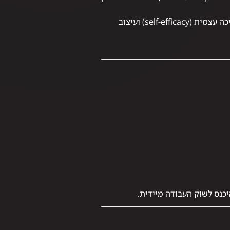
בנוסף, מחקר שנעשה על MOOCs (קורסים מקוונים פתוחים) בתחום החשבונאות מראה כי גורמים כמו חשיכה עצמית (self-efficacy) ועיצוב
כנס לשוק העבודה מיידית.