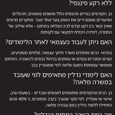
ללא רקע פיננסי?
כן. הקורסים בנויים מהבסיס כולל מושגים פשוטים, תרגולים
ושיעורים שמסבירים את השוק צעד־אחר־צעד. מחקרים מראים
שאין קשר בין רקע קודם לבין הצלחה בתחום – אלא שילוב של
התמדה, למידה ויכולת לתקשר עם לקוחות.
האם ניתן לעבוד כעצמאי לאחר הלימודים?
בוודאי. רבים פותחים משרד תיווך עצמאי, מלווים משקיעים,
קונים ומוכרים נכסים או עוסקים בניהול נכסים להשכרה. התחום
מאפשר עצמאות כמעט מלאה למי שמעוניין בכך.
האם לימודי נדל״ן מתאימים למי שעובד
במשרה מלאה?
כן. רבים מהקורסים מותאמים לאנשים עובדים – בשעות ערב,
שישי או אונליין. לפי סקר שנערך בקרב מתווכים, כ־40% מהם
התחילו ללמוד נדל״ן בזמן עבודה מלאה.
מה רמת השכר בתחום הנדל״ן?