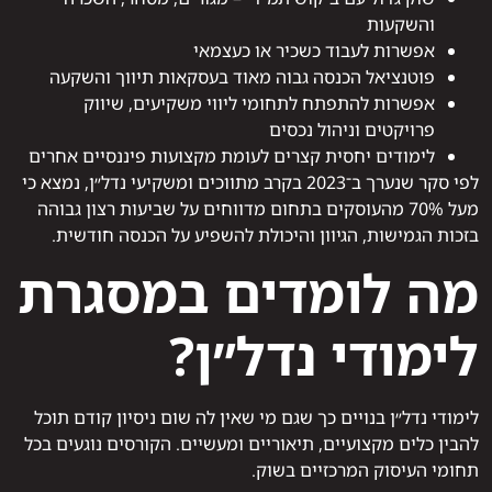
והשקעות
אפשרות לעבוד כשכיר או כעצמאי
פוטנציאל הכנסה גבוה מאוד בעסקאות תיווך והשקעה
אפשרות להתפתח לתחומי ליווי משקיעים, שיווק
פרויקטים וניהול נכסים
לימודים יחסית קצרים לעומת מקצועות פיננסיים אחרים
לפי סקר שנערך ב־2023 בקרב מתווכים ומשקיעי נדל״ן, נמצא כי
מעל 70% מהעוסקים בתחום מדווחים על שביעות רצון גבוהה
בזכות הגמישות, הגיוון והיכולת להשפיע על הכנסה חודשית.
מה לומדים במסגרת
לימודי נדל״ן?
לימודי נדל״ן בנויים כך שגם מי שאין לה שום ניסיון קודם תוכל
להבין כלים מקצועיים, תיאוריים ומעשיים. הקורסים נוגעים בכל
תחומי העיסוק המרכזיים בשוק.