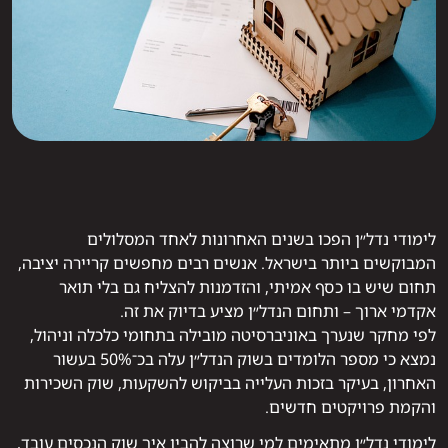
לימודי נדל״ן הפכו בשנים האחרונות לאחד המסלולים
המבוקשים ביותר בישראל. אנשים רבים מחפשים קריירה יציבה,
תחום שיש בו כסף אמיתי, והזדמנות להצליח גם בלי תואר
אקדמי ארוך – ותחום הנדל״ן מציע בדיוק את זה.
לפי מחקר שנערך באוניברסיטה מובילה בתחומי כלכלה וניהול,
נמצא כי מספר הלומדים בשוק הנדל״ן עלה בכ־50% בעשור
האחרון, בעיקר בזכות העלייה בביקוש להשקעות, שוק השכירות
והקמת פרויקטים חדשים.
לימודי נדל״ן מתאימים למי שרוצה להבין איך שוק הנכסים עובד,