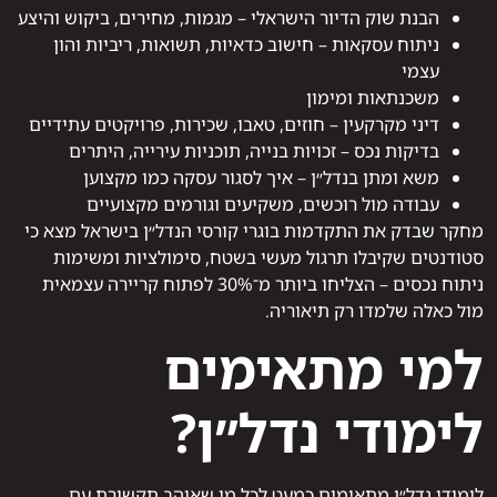
הבנת שוק הדיור הישראלי – מגמות, מחירים, ביקוש והיצע
ניתוח עסקאות – חישוב כדאיות, תשואות, ריביות והון
עצמי
משכנתאות ומימון
דיני מקרקעין – חוזים, טאבו, שכירות, פרויקטים עתידיים
בדיקות נכס – זכויות בנייה, תוכניות עירייה, היתרים
משא ומתן בנדל״ן – איך לסגור עסקה כמו מקצוען
עבודה מול רוכשים, משקיעים וגורמים מקצועיים
מחקר שבדק את התקדמות בוגרי קורסי הנדל״ן בישראל מצא כי
סטודנטים שקיבלו תרגול מעשי בשטח, סימולציות ומשימות
ניתוח נכסים – הצליחו ביותר מ־30% לפתוח קריירה עצמאית
מול כאלה שלמדו רק תיאוריה.
למי מתאימים
לימודי נדל״ן?
לימודי נדל״ן מתאימים כמעט לכל מי שאוהב תקשורת עם