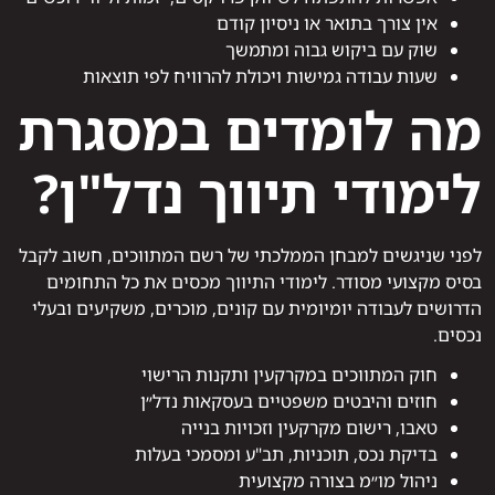
אין צורך בתואר או ניסיון קודם
שוק עם ביקוש גבוה ומתמשך
שעות עבודה גמישות ויכולת להרוויח לפי תוצאות
מה לומדים במסגרת
לימודי תיווך נדל"ן?
לפני שניגשים למבחן הממלכתי של רשם המתווכים, חשוב לקבל
בסיס מקצועי מסודר. לימודי התיווך מכסים את כל התחומים
הדרושים לעבודה יומיומית עם קונים, מוכרים, משקיעים ובעלי
נכסים.
חוק המתווכים במקרקעין ותקנות הרישוי
חוזים והיבטים משפטיים בעסקאות נדל״ן
טאבו, רישום מקרקעין וזכויות בנייה
בדיקת נכס, תוכניות, תב"ע ומסמכי בעלות
ניהול מו״מ בצורה מקצועית