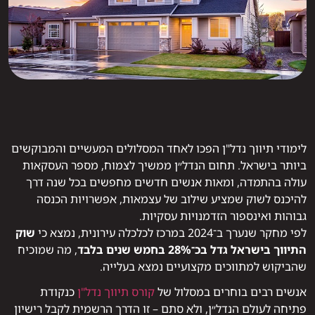
לימודי תיווך נדל"ן הפכו לאחד המסלולים המעשיים והמבוקשים
ביותר בישראל. תחום הנדל״ן ממשיך לצמוח, מספר העסקאות
עולה בהתמדה, ומאות אנשים חדשים מחפשים בכל שנה דרך
להיכנס לשוק שמציע שילוב של עצמאות, אפשרויות הכנסה
גבוהות ואינספור הזדמנויות עסקיות.
לפי מחקר שנערך ב־2024 במרכז לכלכלה עירונית, נמצא כי
שוק
התיווך בישראל גדל בכ־28% בחמש שנים בלבד
, מה שמוכיח
שהביקוש למתווכים מקצועיים נמצא בעלייה.
אנשים רבים בוחרים במסלול של
קורס תיווך נדל"ן
כנקודת
פתיחה לעולם הנדל״ן, ולא סתם – זו הדרך הרשמית לקבל רישיון