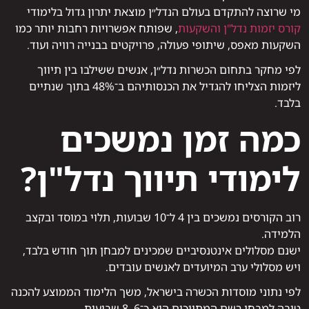
מי שרוצה להתקדם בעולם הנדל״ן מוצאת יתרון גדול בלימודי
קורס יזמות נדל"ן והשקעות
, שפותח אפשרויות רחבות יותר כמו
השקעות מאפס, שיתופי פעולה, פרויקטים בבנייה רוויה ועוד.
לפי מחקר בתחום הכשרות נדל״ן, אנשים ששילבו בין תיווך
ליזמות הצליחו להגדיל את הכנסותיהם ב־48% בתוך שנתיים
בלבד.
כמה זמן נמשכים
לימודי תיווך נדל"ן?
רוב הקורסים נמשכים בין 4 ל־10 שבועות, תלוי במוסד ובקצב
הלמידה.
ישנם מסלולים אינטנסיביים שמכינים למבחן תוך חודש בלבד,
ויש מסלולי ערב המיועדים לאנשים עובדים.
לפי נתוני מוסדות הכשרה בישראל, משך הלימוד הממוצע להכנה
טובה למבחן רשם המתווכים הוא כ־6–8 שבועות.