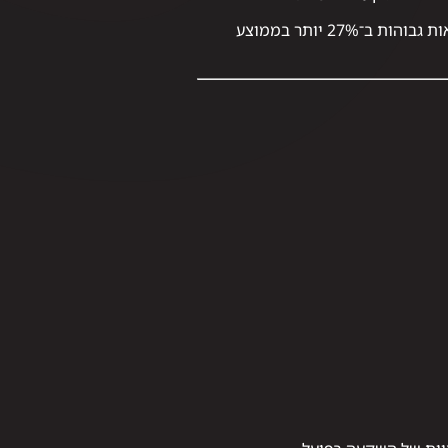
לפי מחקר של אוניברסיטת בן-גוריון (2023), יזמי נדל"ן בעלי הכשרה מקצועית רשמית מצליחים להשיג תשואות גבוהות ב־27% יותר בממוצע