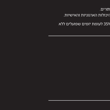
תזרים.
כולות הארגוניות והאישיות.
מחקר שנערך באוניברסיטת רייכמן הראה כי יזמים בעלי רקע ניהולי מצליחים להחזיר השקעות מהר יותר ב־35% לעומת יזמים שפועלים ללא