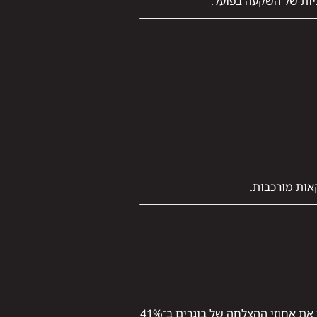
יות של השקעה בפועל.
אות מורכבות.
מחקר שבוצע באוניברסיטת תל אביב מצא כי מסלולים הכוללים למידה חווייתית וחשיפה לשטח בפועל העלו את אחוזי ההצלחה של בוגרים ב־41%