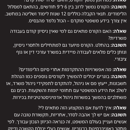
תשובה:
הקורס נמשך לרוב בין 6 ל־9 חודשים, בהתאם למסלול
הלימודים. תנאי הקבלה כוללים 12 שנות לימוד ושליטה במחשב.
אין צורך בידע משפטי מוקדם – הכול נלמד מהבסיס.
שאלה:
האם הקורס מתאים גם למי שאין ניסיון קודם בעבודה
משרדית?
תשובה:
בהחלט. הקורס מיועד גם למתחילים ולחסרי ניסיון,
ונותן כלים מלאים לעבודה מיידית במשרד עורכי דין או גוף
ציבורי.
שאלה:
מה אפשרויות ההתקדמות אחרי סיום הלימודים?
תשובה:
בוגרים יכולים להמשיך לקורסים נוספים כמו הנהלת
חשבונות, ייעוץ מס או ניהול, להתקדם לתפקידי ניהול משרד, או
לשלב את הידע המשפטי עם תחומי יזמות והשקעות. רבים גם
משתלבים בהמשך במשרות ניהול אדמיניסטרטיביות בכירות.
שאלה:
איך לדעת אם המקצוע הזה מתאים לי?
תשובה:
אם יש לך אהבה לסדר, אחריות, תקשורת טובה עם
אנשים ועניין בעולם המשפט, זה כנראה הכיוון הנכון עבורך. לפי
מחקר באוניברסיטת בן־גוריון, אנשים בעלי יכולת הקשבה ודיוק