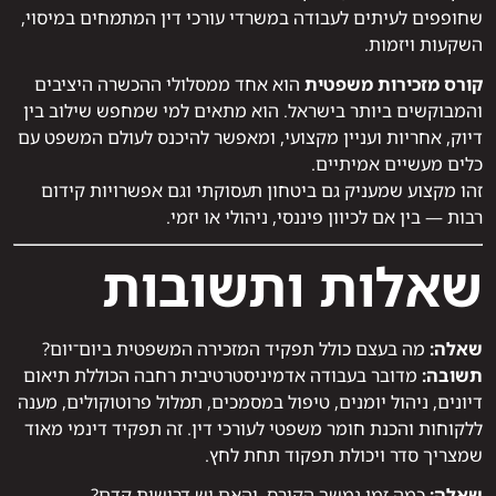
שחופפים לעיתים לעבודה במשרדי עורכי דין המתמחים במיסוי,
השקעות ויזמות.
קורס מזכירות משפטית
הוא אחד ממסלולי ההכשרה היציבים
והמבוקשים ביותר בישראל. הוא מתאים למי שמחפש שילוב בין
דיוק, אחריות ועניין מקצועי, ומאפשר להיכנס לעולם המשפט עם
כלים מעשיים אמיתיים.
זהו מקצוע שמעניק גם ביטחון תעסוקתי וגם אפשרויות קידום
רבות — בין אם לכיוון פיננסי, ניהולי או יזמי.
שאלות ותשובות
שאלה:
מה בעצם כולל תפקיד המזכירה המשפטית ביום־יום?
תשובה:
מדובר בעבודה אדמיניסטרטיבית רחבה הכוללת תיאום
דיונים, ניהול יומנים, טיפול במסמכים, תמלול פרוטוקולים, מענה
ללקוחות והכנת חומר משפטי לעורכי דין. זה תפקיד דינמי מאוד
שמצריך סדר ויכולת תפקוד תחת לחץ.
שאלה:
כמה זמן נמשך הקורס, והאם יש דרישות קדם?