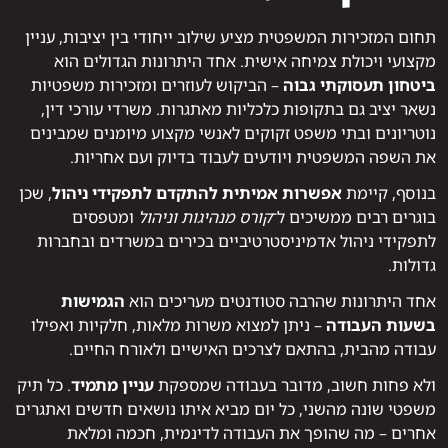
תחום המזכירות המשפטית מציע שילוב ייחודי בין יציבות, עניין
מקצועי ויכולת צמיחה אישית. אחד היתרונות הגדולים הוא
ביטחון תעסוקתי גבוה
– הביקוש לעוזרים ומזכירות משפטיות
נשאר יציב גם בתקופות כלכליות מאתגרות. משרדי עורכי דין,
נוטריונים ובתי משפט זקוקים לאנשי מקצוע מיומנים שמבינים
את השפה המשפטית ויודעים לעבוד בדיוק ועם אחריות.
בנוסף, קיימת
אפשרות אמיתית להתקדם לתפקידי ניהול
, שכן
בוגרים רבים ממשיכים ל־
קורס מנהיגות וניהול
ומטפסים
לתפקידי ניהול אדמיניסטרטיביים בכירים במשרדים ובחברות
גדולות.
אחד היתרונות שהרבה סטודנטים מעריכים הוא
הגמישות
בשעות העבודה
– ניתן למצוא משרות מלאות, חלקיות ואפילו
עבודה מהבית, בהתאם לצרכים האישיים ולאורח החיים.
ולא פחות חשוב, מדובר בעבודה שמספקת
עניין מתמיד
. כל תיק
משפטי שונה מהשני, כל יום מביא איתו נושאים חדשים ואתגרים
אחרים – מה שהופך את העבודה לדינמית, חכמה ומלאת