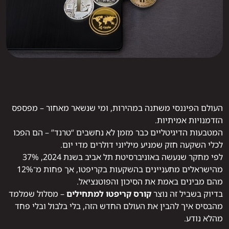
העולם הפיננסי משתנה במהירות, ומי שנשאר מאחור – מפספס
הזדמנויות אמיתיות.
המטבעות הדיגיטליים כבר מזמן לא נחשבים “טרנד” – הם הפכו
לכלי השקעה חזק שמניע מיליוני דולרים מדי יום.
לפי מחקר שנעשה באוניברסיטת תל אביב בשנת 2024, 37%
מהישראלים מתעניינים בהשקעות בקריפטו, אך פחות מ־12%
מהם מבינים באמת את הסיכון והפוטנציאל.
בדיוק בשביל זה נוצר
קורס קריפטו למתחילים
– מסלול שמלמד
מהבסיס איך להבין את העולם החדש הזה, בלי בלבול ובלי פחד
מהלא נודע.