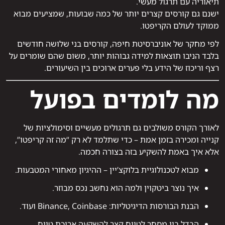
תיאוריה עם תרגול מעשי.
ישנם גם קורסים קצרים יותר של כמה שבועות, שמציעים מבוא
ממוקד לעולם הקריפטו.
לפי מחקר של אוניברסיטת חיפה, קורסים בני שלושה חודשים
בלבד הניבו תוצאות למידה גבוהות יותר, משום שהם שומרים על
רצף וריכוז של הידע בלי פערים ארוכים בין השיעורים.
מה לומדים בפועל
לאורך הקורס משולבים גם תרגולים מעשיים וסימולציות של
קנייה ומכירה בזמן אמת – כדי שתלמד לא רק “מה זה קריפטו”,
אלא איך באמת להשקיע בזה בצורה חכמה.
מבוא לטכנולוגיית בלוקצ’יין – ההיגיון מאחורי המטבעות.
איך נוצר ביטקוין ולמה הוא נחשב נכס מבוזר.
הבנת הבורסות הדיגיטליות: Binance, Coinbase ועוד.
הבדל בין מסחר לטווח קצר להשקעה ארוכת טווח.