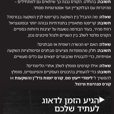
תשובה:
בהחלט. הקורס נבנה כך שיתאים גם למתחילים –
מהיכרות עם הבלוקצ'יין ועד אסטרטגיות מסחר.
שאלה:
מה ההבדל בין השקעה בקריפטו לבין השקעה בבורסה?
תשובה:
קריפטו מתאפיין בתנודתיות גבוהה יותר ובפוטנציאל
רווח מהיר, בעוד הבורסה נשענת על יציבות ודוחות כספיים.
הקורס מלמד לשלב בין השניים ולנהל סיכונים נכון.
שאלה:
האם יש הכשרה רשמית או מבחנים?
תשובה:
חלק מהמוסדות מציעים מבחנים וסימולציות השקעה
אמיתיות, כדי להבטיח שהבוגרים יוצאים עם כלים מעשיים.
שאלה:
אילו קורסים מומלץ לשלב אחרי הלימודים?
תשובה:
כדי להעמיק בהיבטים העסקיים והפיננסיים, מומלץ
להמשיך ל־
לימודי ייעוץ מס
,
קורס יזמות נדל"ן והשקעות
או
קורס מנהיגות וניהול
.
הגיע הזמן לדאוג
לעתיד שלכם