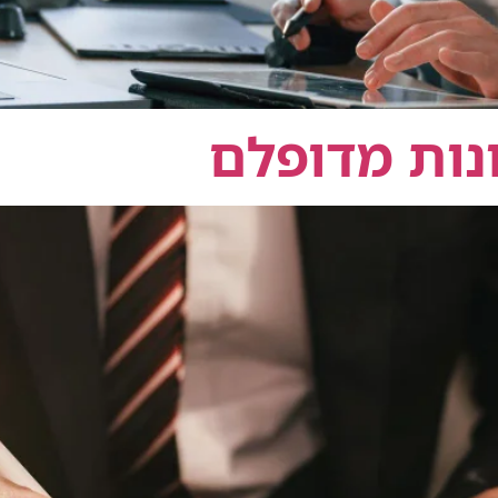
נות מדופלם